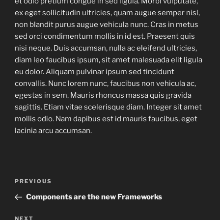
et odio pretium congue in sed ligula. Morbi vulputate,
ex eget sollicitudin ultricies, quam augue semper nisl,
non blandit purus augue vehicula nunc. Cras in metus
sed orci condimentum mollis in id est. Praesent quis
nisi neque. Duis accumsan, nulla ac eleifend ultricies,
diam leo faucibus ipsum, sit amet malesuada elit ligula
eu dolor. Aliquam pulvinar ipsum sed tincidunt
convallis. Nunc lorem nunc, faucibus non vehicula ac,
egestas in sem. Mauris rhoncus massa quis gravida
sagittis. Etiam vitae scelerisque diam. Integer sit amet
mollis odio. Nam dapibus est id mauris faucibus, eget
lacinia arcu accumsan.
Post
Previous
PREVIOUS
navigation
Post
Components are the new Frameworks
Next
NEXT