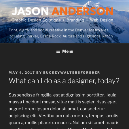
Skip
to
content
Print, digital and social creative in the Denver Metro area
including, Parker, Castle Rock, Aurora and Highlands Ranch
Menu
POSTED
MAY 4, 2017
BY
BUCKEYWALTERSFORSHER
ON
What can I do as a designer, today?
Suspendisse fringilla, est at dignissim porttitor, ligula
massa tincidunt massa, vitae mattis sapien risus eget
augue.Lorem ipsum dolor sit amet, consectetur
adipiscing elit. Vestibulum nulla metus, tempus iaculis
quam a, mollis pharetra mauris. Nullam sit amet mauris